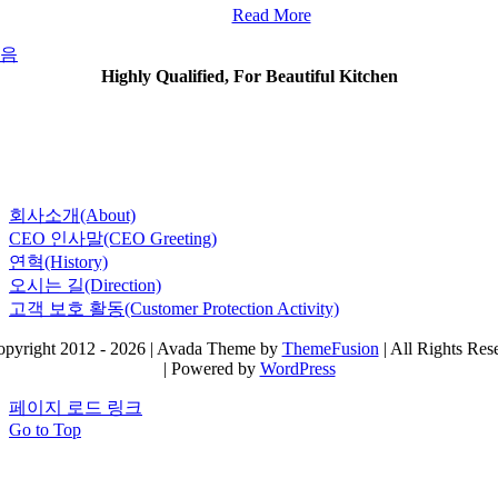
Read More
음
Highly Qualified, For Beautiful Kitchen
회사소개(About)
CEO 인사말(CEO Greeting)
연혁(History)
오시는 길(Direction)
고객 보호 활동(Customer Protection Activity)
pyright 2012 - 2026 | Avada Theme by
ThemeFusion
| All Rights Res
| Powered by
WordPress
페이지 로드 링크
Go to Top