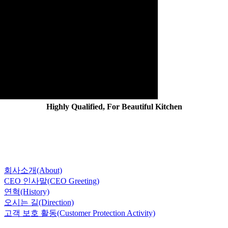
Highly Qualified, For Beautiful Kitchen
회사소개(About)
CEO 인사말(CEO Greeting)
연혁(History)
오시는 길(Direction)
고객 보호 활동(Customer Protection Activity)