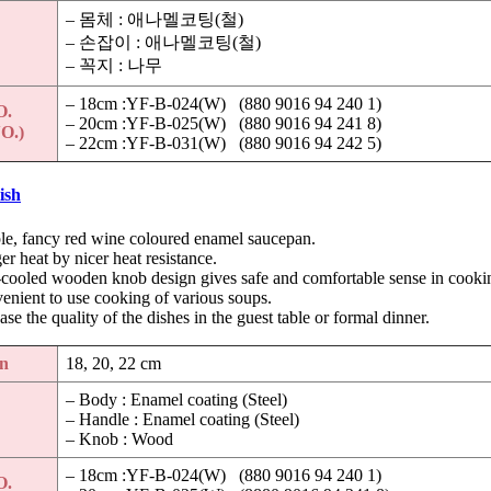
– 몸체 : 애나멜코팅(철)
– 손잡이 : 애나멜코팅(철)
– 꼭지 : 나무
– 18cm :YF-B-024(W) (880 9016 94 240 1)
O.
– 20cm :YF-B-025(W) (880 9016 94 241 8)
O.)
– 22cm :YF-B-031(W) (880 9016 94 242 5)
ish
le, fancy red wine coloured enamel saucepan.
r heat by nicer heat resistance.
-cooled wooden knob design gives safe and comfortable sense in cooki
enient to use cooking of various soups.
ase the quality of the dishes in the guest table or formal dinner.
n
18, 20, 22 cm
– Body : Enamel coating (Steel)
– Handle : Enamel coating (Steel)
– Knob : Wood
– 18cm :YF-B-024(W) (880 9016 94 240 1)
O.