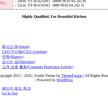
– 20cm :YF-B-025(W) (8880 9016 94 241 8)
O.)
– 22cm :YF-B-031(W) (880 9016 94 242 5)
Highly Qualified, For Beautiful Kitchen
회사소개(About)
CEO 인사말(CEO Greeting)
연혁(History)
오시는 길(Direction)
고객 보호 활동(Customer Protection Activity)
pyright 2012 - 2026 | Avada Theme by
ThemeFusion
| All Rights Res
| Powered by
WordPress
페이지 로드 링크
Go to Top