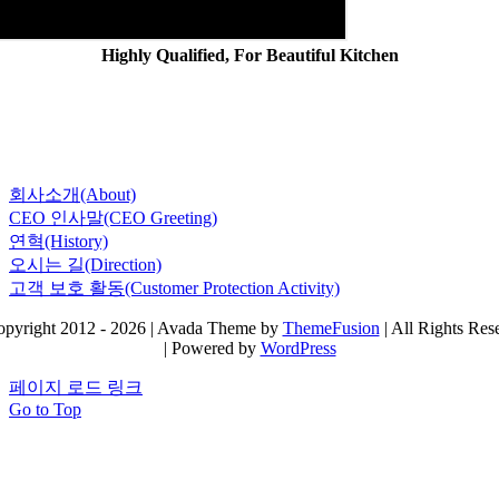
Highly Qualified, For Beautiful Kitchen
회사소개(About)
CEO 인사말(CEO Greeting)
연혁(History)
오시는 길(Direction)
고객 보호 활동(Customer Protection Activity)
pyright 2012 - 2026 | Avada Theme by
ThemeFusion
| All Rights Res
| Powered by
WordPress
페이지 로드 링크
Go to Top