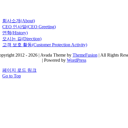
회사소개(About)
CEO 인사말(CEO Greeting)
연혁(History)
오시는 길(Direction)
고객 보호 활동(Customer Protection Activity)
pyright 2012 - 2026 | Avada Theme by
ThemeFusion
| All Rights Res
| Powered by
WordPress
페이지 로드 링크
Go to Top