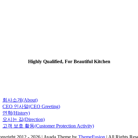
Highly Qualified, For Beautiful Kitchen
회사소개(About)
CEO 인사말(CEO Greeting)
연혁(History)
오시는 길(Direction)
고객 보호 활동(Customer Protection Activity)
pyright 2012 - 2026 | Avada Theme by
ThemeFusion
| All Rights Res