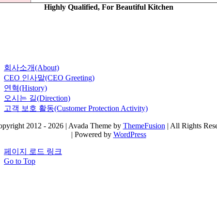
Highly Qualified, For Beautiful Kitchen
회사소개(About)
CEO 인사말(CEO Greeting)
연혁(History)
오시는 길(Direction)
고객 보호 활동(Customer Protection Activity)
pyright 2012 - 2026 | Avada Theme by
ThemeFusion
| All Rights Res
| Powered by
WordPress
페이지 로드 링크
Go to Top