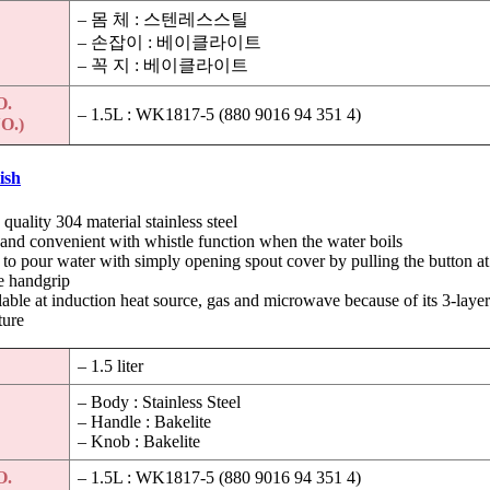
– 몸 체 : 스텐레스스틸
– 손잡이 : 베이클라이트
– 꼭 지 : 베이클라이트
O.
– 1.5L : WK1817-5 (880 9016 94 351 4)
O.)
ish
quality 304 material stainless steel
 and convenient with whistle function when the water boils
to pour water with simply opening spout cover by pulling the button at
e handgrip
able at induction heat source, gas and microwave because of its 3-laye
ture
– 1.5 liter
– Body : Stainless Steel
– Handle : Bakelite
– Knob : Bakelite
O.
– 1.5L : WK1817-5 (880 9016 94 351 4)